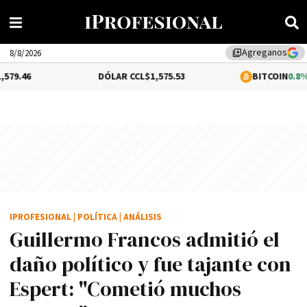
Agreganos
library_add
8/8/2026
DÓLAR CCL
$1,575.53
BITCOIN
0.8%
$64,786.
IPROFESIONAL
|
POLÍTICA
|
ANÁLISIS
Guillermo Francos admitió el
daño político y fue tajante con
Espert: "Cometió muchos