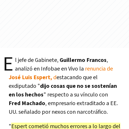
E
l jefe de Gabinete,
Guillermo Francos
,
analizó en Infobae en Vivo la
renuncia de
José Luis Espert,
d
estacando que el
exdiputado "
dijo cosas que no se sostenían
en los hechos
" respecto a su vínculo con
Fred Machado
, empresario extraditado a EE.
UU. señalado por nexos con narcotráfico.
"
Espert cometió muchos errores a lo largo del