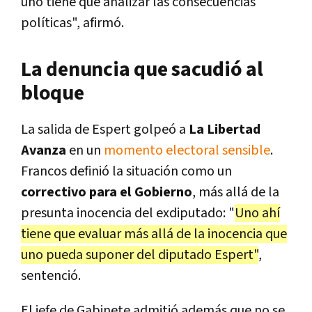
uno tiene que analizar las consecuencias
políticas", afirmó.
La denuncia que sacudió al
bloque
La salida de Espert golpeó a
La Libertad
Avanza
en un
momento electoral sensible
.
Francos definió la situación como un
correctivo para el Gobierno
, más allá de la
presunta inocencia del exdiputado: "
Uno ahí
tiene que evaluar más allá de la inocencia que
uno pueda suponer del diputado Espert"
,
sentenció.
El jefe de Gabinete admitió además que no se