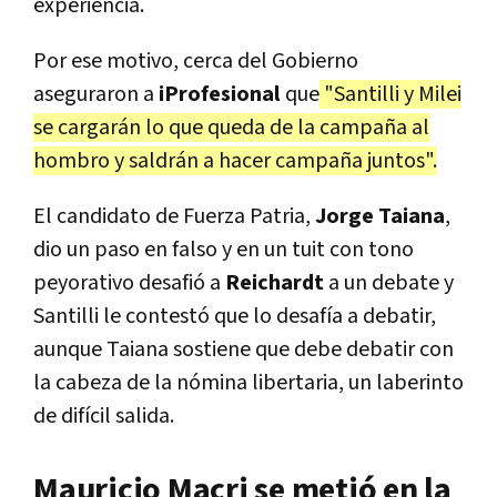
experiencia.
Por ese motivo, cerca del Gobierno
aseguraron a
iProfesional
que
"Santilli y Milei
se cargarán lo que queda de la campaña al
hombro y saldrán a hacer campaña juntos".
El candidato de Fuerza Patria,
Jorge Taiana
,
dio un paso en falso y en un tuit con tono
peyorativo desafió a
Reichardt
a un debate y
Santilli le contestó que lo desafía a debatir,
aunque Taiana sostiene que debe debatir con
la cabeza de la nómina libertaria, un laberinto
de difícil salida.
Mauricio Macri se metió en la