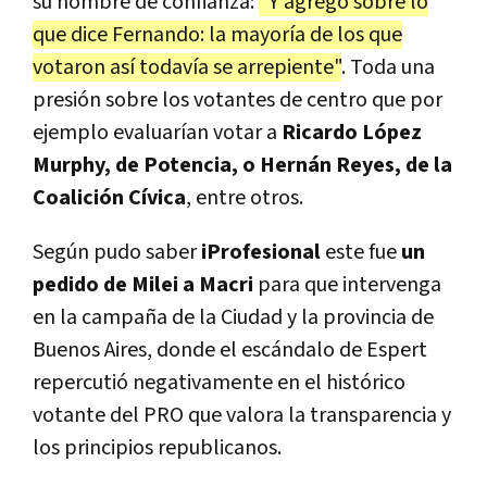
su hombre de confianza:
"Y agrego sobre lo
que dice Fernando: la mayoría de los que
votaron así todavía se arrepiente"
. Toda una
presión sobre los votantes de centro que por
ejemplo evaluarían votar a
Ricardo López
Murphy, de Potencia, o Hernán Reyes, de la
Coalición Cívica
, entre otros.
Según pudo saber
iProfesional
este fue
un
pedido de Milei a Macri
para que intervenga
en la campaña de la Ciudad y la provincia de
Buenos Aires, donde el escándalo de Espert
repercutió negativamente en el histórico
votante del PRO que valora la transparencia y
los principios republicanos.