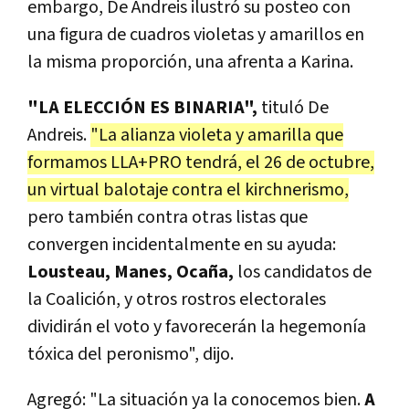
embargo, De Andreis ilustró su posteo con
una figura de cuadros violetas y amarillos en
la misma proporción, una afrenta a Karina.
"LA ELECCIÓN ES BINARIA",
tituló De
Andreis.
"La alianza violeta y amarilla que
formamos LLA+PRO tendrá, el 26 de octubre,
un virtual balotaje contra el kirchnerismo,
pero también contra otras listas que
convergen incidentalmente en su ayuda:
Lousteau, Manes, Ocaña,
los candidatos de
la Coalición, y otros rostros electorales
dividirán el voto y favorecerán la hegemonía
tóxica del peronismo", dijo.
Agregó: "La situación ya la conocemos bien.
A