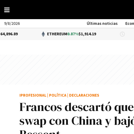
9/8/2026
Últimas noticias
Eco
ETHEREUM
0.87%
$1,914.19
DÓLAR
IPROFESIONAL
|
POLÍTICA
|
DECLARACIONES
Francos descartó que 
swap con China y bajó