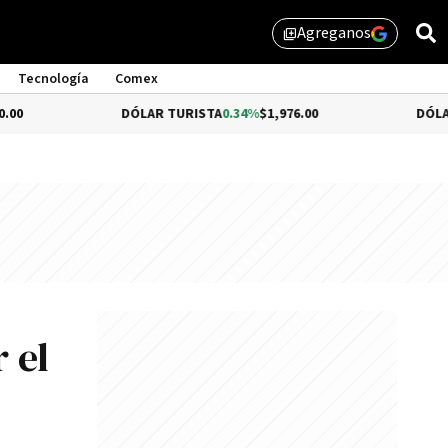
Agreganos
library_add
Tecnología
Comex
DÓLAR TURISTA
0.34%
$1,976.00
DÓLAR MEP
$1,5
 el