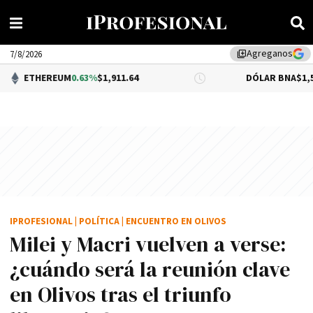
Agreganos
library_add
7/8/2026
EUM
0.63%
$1,911.64
DÓLAR BNA
$1,520.00
IPROFESIONAL
|
POLÍTICA
|
ENCUENTRO EN OLIVOS
Milei y Macri vuelven a verse:
¿cuándo será la reunión clave
en Olivos tras el triunfo