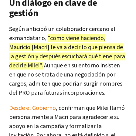
Un diálogo en clave de
gestión
Según anticipó un colaborador cercano al
exmandatario,
"como viene haciendo,
Mauricio [Macri] le va a decir lo que piensa de
la gestión y después escuchará qué tiene para
decirle Milei".
Aunque en su entorno insisten
en que no se trata de una negociación por
cargos, admiten que podrían surgir nombres
del PRO para futuras incorporaciones.
Desde el Gobierno
, confirman que Milei llamó
personalmente a Macri para agradecerle su
apoyo en la campaña y formalizar la
invitación. Por ahora, no está definido si el