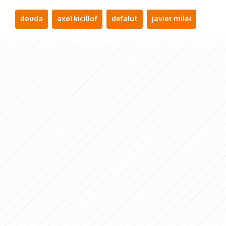
deuda
axel kicillof
defalut
javier milei