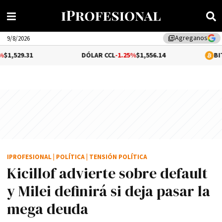
Agreganos
library_add
9/8/2026
DÓLAR CCL
-1.25%
$1,556.14
BITCOIN
-0.02
IPROFESIONAL
|
POLÍTICA
|
TENSIÓN POLÍTICA
Kicillof advierte sobre default
y Milei definirá si deja pasar la
mega deuda