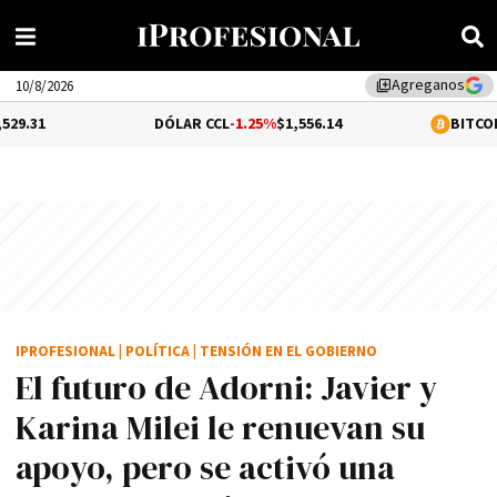
Agreganos
library_add
10/8/2026
DÓLAR CCL
-1.25%
$1,556.14
BITCOIN
-0.07%
$65,
IPROFESIONAL
|
POLÍTICA
|
TENSIÓN EN EL GOBIERNO
El futuro de Adorni: Javier y
Karina Milei le renuevan su
apoyo, pero se activó una