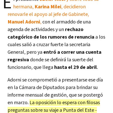
E
hermana,
Karina Milei
, decidieron
renovarle el apoyo al jefe de Gabinete,
Manuel Adorni
,
con el armaddo de una
agenda de actividades y un
rechazo
categórico de los rumores de renuncia
a los
cuales salió a cruzar fuerte la secretaria
General, pero ya
entró a correr una cuenta
regresiva
donde se definirá la suerte del
funcionario, que llega
hasta el 29 de abril
.
Adorni se comprometió a presentarse ese día
en la Cámara de Diputados para brindar su
informe mensual de gestión, que se postergó
en marzo.
La oposición lo espera con filosas
preguntas sobre su viaje a Punta del Este -