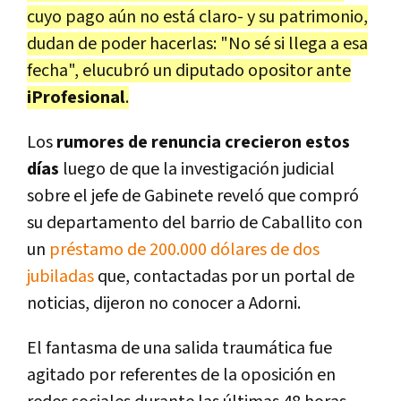
cuyo pago aún no está claro- y su patrimonio,
dudan de poder hacerlas: "No sé si llega a esa
fecha", elucubró un diputado opositor ante
iProfesional
.
Los
rumores de renuncia crecieron estos
días
luego de que la investigación judicial
sobre el jefe de Gabinete reveló que compró
su departamento del barrio de Caballito con
un
préstamo de 200.000 dólares de dos
jubiladas
que, contactadas por un portal de
noticias, dijeron no conocer a Adorni.
El fantasma de una salida traumática fue
agitado por referentes de la oposición en