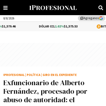
Agreganos
library_add
8/8/2026
DÓLAR CCL
1.02%
$1,575.53
BITCOIN
-0.33%
IPROFESIONAL
|
POLÍTICA
|
GIRO EN EL EXPEDIENTE
Exfuncionario de Alberto
Fernández, procesado por
abuso de autoridad: el