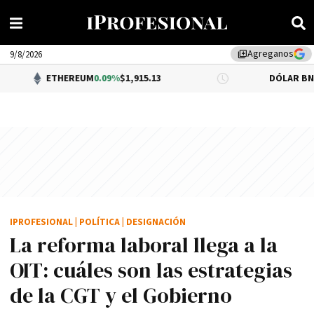
Agreganos
library_add
9/8/2026
THEREUM
0.09%
$1,915.13
DÓLAR BNA
$1,520.00
IPROFESIONAL
|
POLÍTICA
|
DESIGNACIÓN
La reforma laboral llega a la
OIT: cuáles son las estrategias
de la CGT y el Gobierno