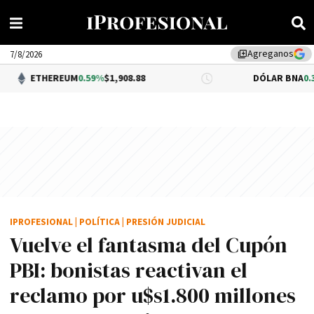
Agreganos
library_add
7/8/2026
REUM
0.59%
$1,908.88
DÓLAR BNA
0.34%
$1,520.0
IPROFESIONAL
|
POLÍTICA
|
PRESIÓN JUDICIAL
Vuelve el fantasma del Cupón
PBI: bonistas reactivan el
reclamo por u$s1.800 millones