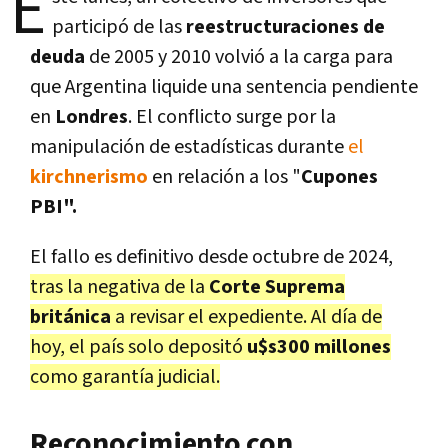
E
participó de las
reestructuraciones de
deuda
de 2005 y 2010 volvió a la carga para
que Argentina liquide una sentencia pendiente
en
Londres
. El conflicto surge por la
manipulación de estadísticas durante
el
kirchnerismo
en relación a los "
Cupones
PBI".
El fallo es definitivo desde octubre de 2024,
tras la negativa de la
Corte Suprema
británica
a revisar el expediente. Al día de
hoy, el país solo depositó
u$s300 millones
como garantía judicial.
Reconocimiento con