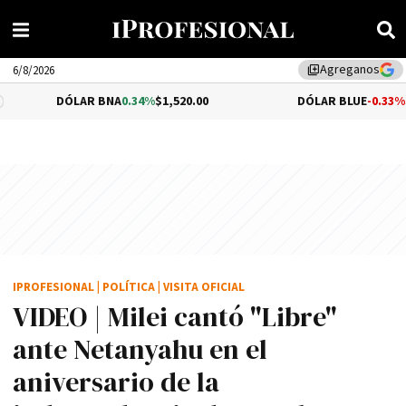
Agreganos
library_add
6/8/2026
LAR BNA
0.34%
$1,520.00
DÓLAR BLUE
-0.33%
$1,540.00
IPROFESIONAL
|
POLÍTICA
|
VISITA OFICIAL
VIDEO | Milei cantó "Libre"
ante Netanyahu en el
aniversario de la