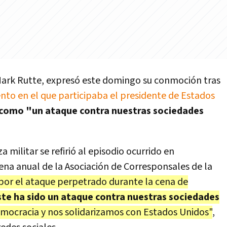
ark Rutte
, expresó este domingo su conmoción tras
ento en el que participaba el presidente de Estados
 como "un ataque contra nuestras sociedades
za militar se refirió al episodio ocurrido en
ena anual de la Asociación de Corresponsales de la
or el ataque perpetrado durante la cena de
ste ha sido un ataque contra nuestras sociedades
mocracia y nos solidarizamos con Estados Unidos"
,