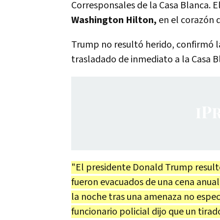
Corresponsales de la Casa Blanca. E
Washington Hilton,
en el corazón 
Trump no resultó herido, confirmó la
trasladado de inmediato a la Casa B
"El presidente Donald Trump resultó
fueron evacuados de una cena anual
la noche tras una amenaza no especi
funcionario policial dijo que un tira