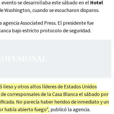
l evento se desarrollaba este sábado en el
Hotel
de Washington, cuando se escucharon disparos.
 agencia Associated Press. El presidente fue
lanca bajo estricto protocolo de seguridad.
 ileso y otros altos líderes de Estados Unidos
 de corresponsales de la Casa Blanca el sábado por
ficada. No parecía haber heridos de inmediato y un
dor había abierto fuego",
publicó la agencia.