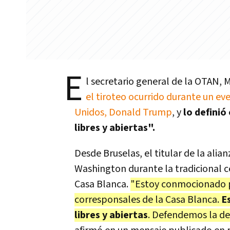
E
l secretario general de la
OTAN
,
M
el tiroteo ocurrido durante un ev
Unidos,
Donald Trump
, y
lo definió
libres y abiertas".
Desde Bruselas, el titular de la alian
Washington durante la tradicional c
Casa Blanca.
"Estoy conmocionado p
corresponsales de la Casa Blanca.
E
libres y abiertas
. Defendemos la de