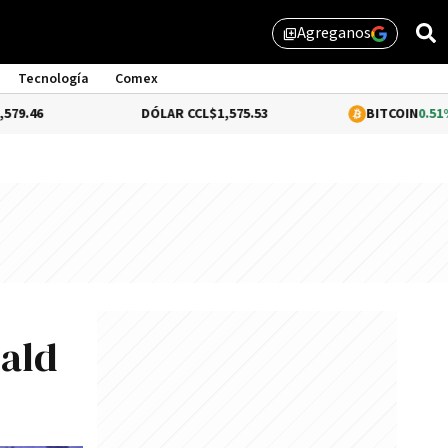
Agreganos
library_add
Tecnología
Comex
DÓLAR CCL
$1,575.53
BITCOIN
0.51%
$64,601.8
nald