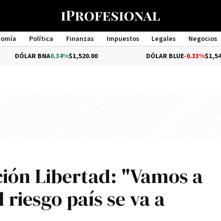
nomía
Política
Finanzas
Impuestos
Legales
Negocios
Management
R BNA
0.34%
$1,520.00
DÓLAR BLUE
-0.33%
$1,540.00
ción Libertad: "Vamos a
 riesgo país se va a