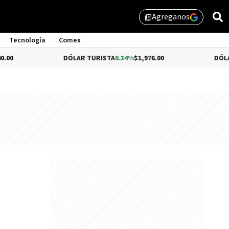
Agreganos
library_add
Tecnología
Comex
DÓLAR TURISTA
0.34%
$1,976.00
DÓLAR MEP
-0.