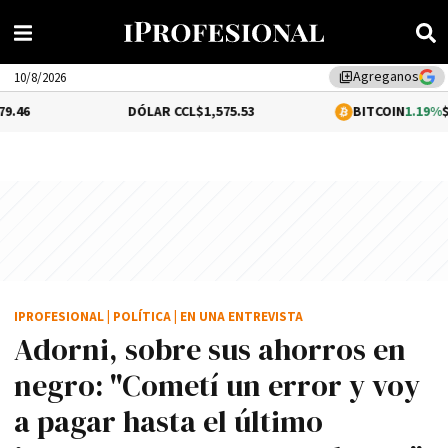
Agreganos
library_add
10/8/2026
DÓLAR CCL
$1,575.53
BITCOIN
1.19%
$65,043.24
IPROFESIONAL
|
POLÍTICA
|
EN UNA ENTREVISTA
Adorni, sobre sus ahorros en
negro: "Cometí un error y voy
a pagar hasta el último