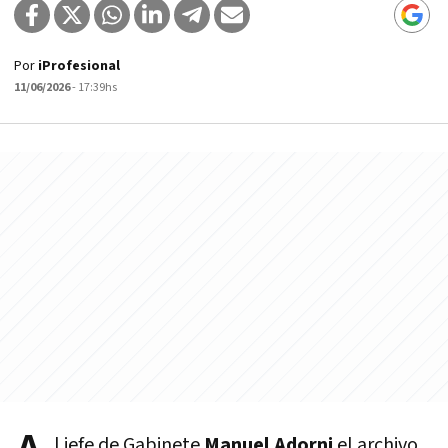
Por
iProfesional
11/06/2026
- 17:39hs
l jefe de Gabinete
Manuel Adorni
el archivo