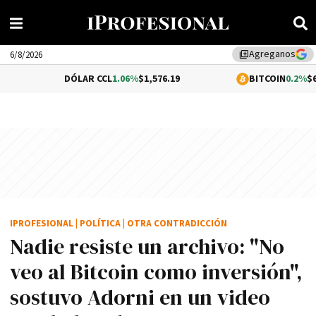
Agreganos
library_add
6/8/2026
DÓLAR CCL
1.06%
$1,576.19
BITCOIN
0.2%
$64,669.15
IPROFESIONAL
|
POLÍTICA
|
OTRA CONTRADICCIÓN
Nadie resiste un archivo: "No
veo al Bitcoin como inversión",
sostuvo Adorni en un video