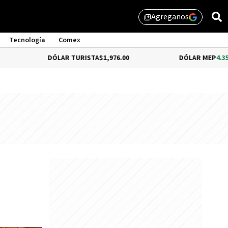
Agreganos
library_add
Tecnología
Comex
DÓLAR TURISTA
$1,976.00
DÓLAR MEP
4.35%
$1,579.