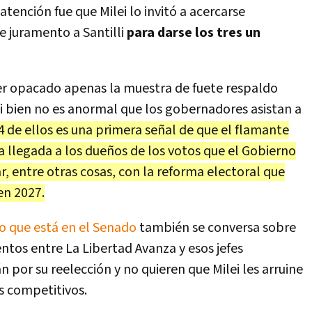
tención fue que Milei lo invitó a acercarse
 juramento a Santilli
para darse los tres un
 opacado apenas la muestra de fuete respaldo
 Si bien no es anormal que los gobernadores asistan a
4 de ellos es una primera señal de que el flamante
a llegada a los dueños de los votos que el Gobierno
, entre otras cosas, con la reforma electoral que
en 2027.
o que está en el Senado
también se conversa sobre
ntos entre La Libertad Avanza y esos jefes
n por su reelección y no quieren que Milei les arruine
s competitivos.