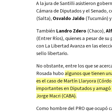
A la jura de Santilli asistieron gobe
Cámara de Diputados y el Senado, 
(Salta),
Osvaldo Jaldo
(Tucumán) 
También
Landro Zdero
(Chaco),
Al
(Entrer Ríos), quienes a pesar de su
con La Libertad Avanza en las elecci
sello libertario.
No obstante, entre los que se acerc
Rosada hubo
algunos que tienen una
es el caso de Martín Llaryora (Córd
importantes en Diputados y amagó c
Jorge Macri (CABA).
Como hombre del PRO que ocupó ca