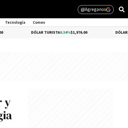
Agreganos
library_add
Tecnología
Comex
DÓLAR TURISTA
0.34%
$1,976.00
DÓLAR MEP
$1,5
r y
gia