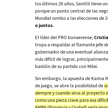
los últimos 20 años, Santilli tiene un
porque un punto central de las nego
Mundial rumbo a las elecciones de 
o juntos.
El líder del PRO bonaerense,
Cristi
tropa a respaldar al flamante jefe d
gobernador de una eventual alianza 
más difícil de lograr, principalment
bastión de su partido con Milei.
Sin embargo, la apuesta de Karina Mi
de juego, se abre la posibilidad de
s
siempre y cuando sirva al proyecto d
como una pieza clave para esa difíci
AMBA (Provincia y Ciudad) sería imp