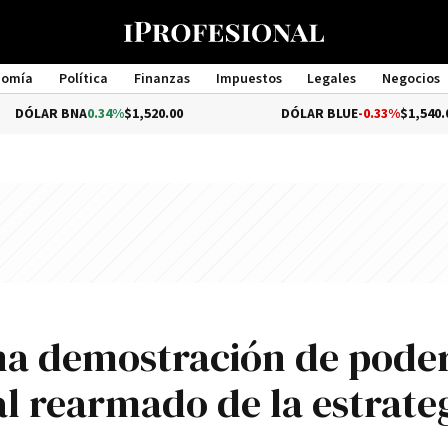
nomía
Política
Finanzas
Impuestos
Legales
Negocios
Management
 BNA
0.34%
$1,520.00
DÓLAR BLUE
-0.33%
$1,540.00
una demostración de pode
al rearmado de la estrate