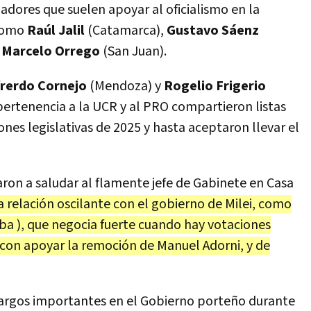
rnadores que suelen apoyar al oficialismo en la
como
Raúl Jalil
(Catamarca),
Gustavo Sáenz
y
Marcelo Orrego
(San Juan).
frerdo Cornejo
(Mendoza) y
Rogelio Frigerio
 pertenencia a la UCR y al PRO compartieron listas
ones legislativas de 2025 y hasta aceptaron llevar el
aron a saludar al flamente jefe de Gabinete en Casa
 relación oscilante con el gobierno de Milei, como
oba ), que negocia fuerte cuando hay votaciones
on apoyar la remoción de Manuel Adorni, y de
rgos importantes en el Gobierno porteño durante