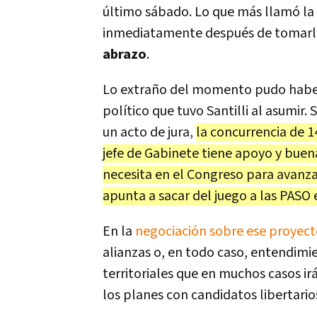
último sábado. Lo que más llamó la a
inmediatamente después de tomarle
abrazo
.
Lo extraño del momento pudo haber
político que tuvo Santilli al asumir.
un acto de jura,
la concurrencia de 1
jefe de Gabinete tiene apoyo y buen
necesita en el Congreso para avanzar
apunta a sacar del juego a las PASO 
En la
negociación sobre ese proyect
alianzas o, en todo caso, entendimie
territoriales que en muchos casos irá
los planes con candidatos libertario