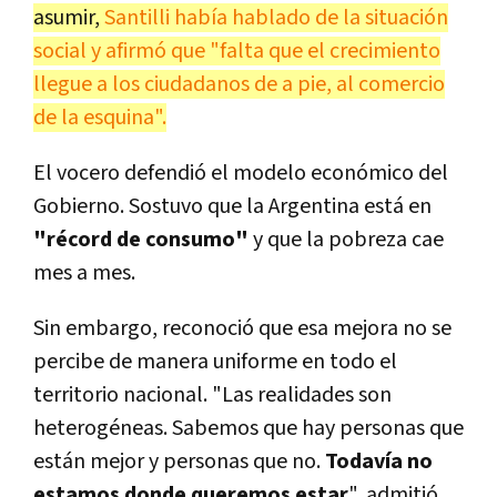
asumir,
Santilli había hablado de la situación
social y afirmó que "falta que el crecimiento
llegue a los ciudadanos de a pie, al comercio
de la esquina".
El vocero defendió el modelo económico del
Gobierno. Sostuvo que la Argentina está en
"récord de consumo"
y que la pobreza cae
mes a mes.
Sin embargo, reconoció que esa mejora no se
percibe de manera uniforme en todo el
territorio nacional. "Las realidades son
heterogéneas. Sabemos que hay personas que
están mejor y personas que no.
Todavía no
estamos donde queremos estar
", admitió.