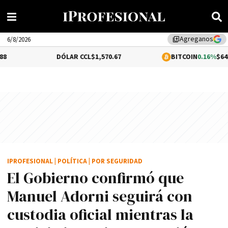
Agreganos
library_add
6/8/2026
DÓLAR CCL
$1,570.67
BITCOIN
0.16%
$64,184.61
IPROFESIONAL
|
POLÍTICA
|
POR SEGURIDAD
El Gobierno confirmó que
Manuel Adorni seguirá con
custodia oficial mientras la