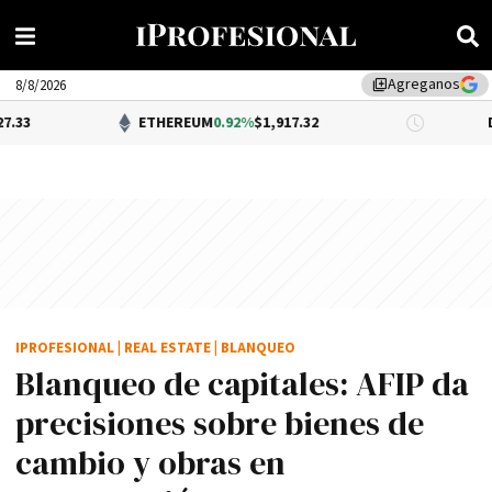
Agreganos
library_add
8/8/2026
ETHEREUM
0.92%
$1,917.32
DÓLAR BNA
$
IPROFESIONAL
|
REAL ESTATE
|
BLANQUEO
Blanqueo de capitales: AFIP da
precisiones sobre bienes de
cambio y obras en