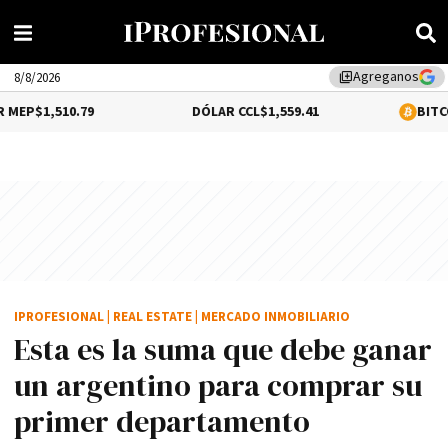
Agreganos
library_add
8/8/2026
79
DÓLAR CCL
$1,559.41
BITCOIN
0.12%
$64
IPROFESIONAL
|
REAL ESTATE
|
MERCADO INMOBILIARIO
Esta es la suma que debe ganar
un argentino para comprar su
primer departamento