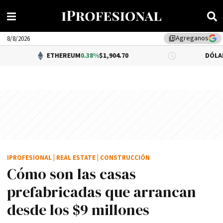
Agreganos
library_add
8/8/2026
ETHEREUM
0.38%
$1,904.70
DÓLAR BNA
0.34%
$1
IPROFESIONAL
|
REAL ESTATE
|
CONSTRUCCIÓN
Cómo son las casas
prefabricadas que arrancan
desde los $9 millones