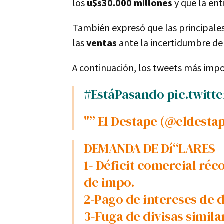
los
u$s30.000 millones
y que la ent
También expresó que las principal
las
ventas
ante la incertidumbre de
A continuación, los tweets más impo
#EstáPasando
pic.twitt
"” El Destape (@eldest
DEMANDA DE Dí“LARES
1- Déficit comercial ré
de impo.
2-Pago de intereses de 
3-Fuga de divisas simila