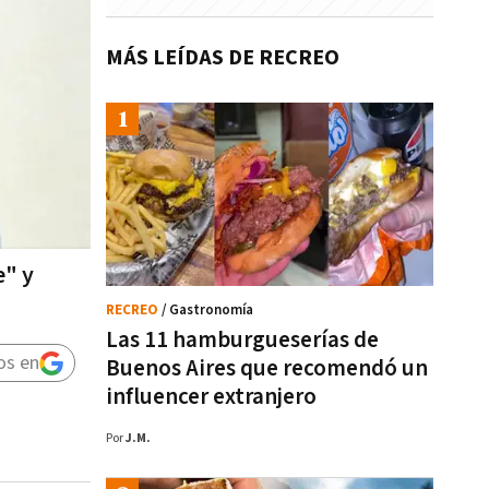
MÁS LEÍDAS DE RECREO
e" y
RECREO
/ Gastronomía
Las 11 hamburgueserías de
os en
Buenos Aires que recomendó un
influencer extranjero
Por
J.M.