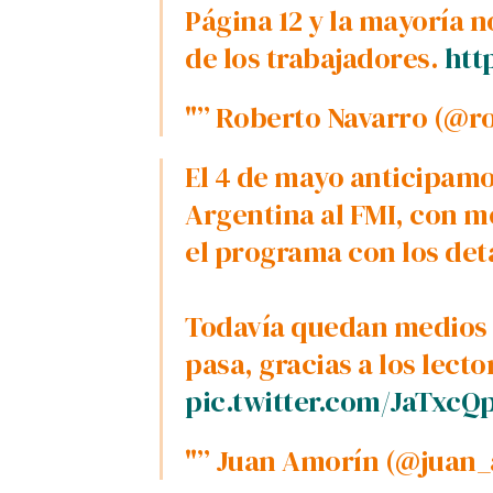
Página 12 y la mayorí­a 
de los trabajadores.
htt
"” Roberto Navarro (@r
El 4 de mayo anticipam
Argentina al FMI, con m
el programa con los deta
Todaví­a quedan medios 
pasa, gracias a los lecto
pic.twitter.com/JaTxcQ
"” Juan Amorí­n (@juan