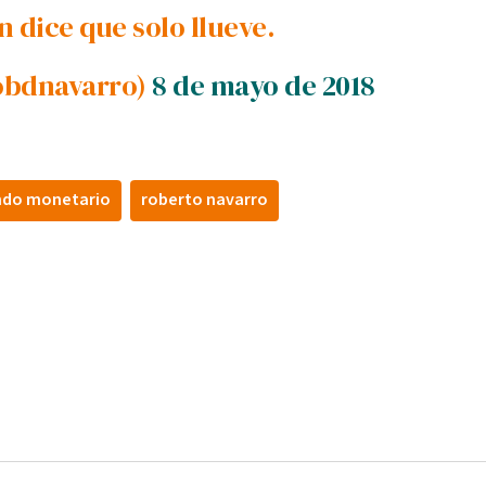
n dice que solo llueve.
obdnavarro)
8 de mayo de 2018
ndo monetario
roberto navarro