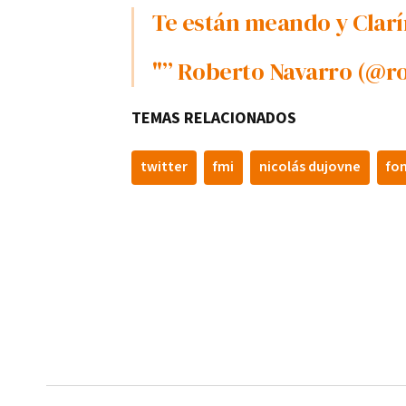
Te están meando y Clarí­
"” Roberto Navarro (@r
TEMAS RELACIONADOS
twitter
fmi
nicolás dujovne
fo