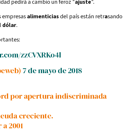
idad pedirá a cambio un feroz "
ajuste
".
es empresas
alimenticias
del paí­s están retr
a
sando
l
dólar
.
rtantes:
er.com/zzCVXRKo4l
apeweb)
7 de mayo de 2018
cord por apertura indiscriminada
deuda creciente.
r a 2001