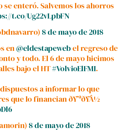
no se enteró. Salvemos los ahorros
ps://t.co/Ug22vLpbFN
obdnavarro)
8 de mayo de 2018
os en
@eldestapeweb
el regreso de
onto y todo. El 6 de mayo hicimos
lles bajo el HT
#VolvioElFMI
.
dispuestos a informar lo que
res que lo financian ðŸ’ªðŸÂ½
pDl6
_amorin)
8 de mayo de 2018