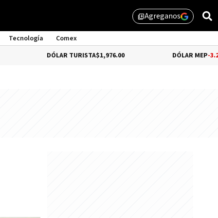
Agreganos
library_add
Tecnología
Comex
DÓLAR TURISTA
$1,976.00
DÓLAR MEP
-3.28%
$1,529.