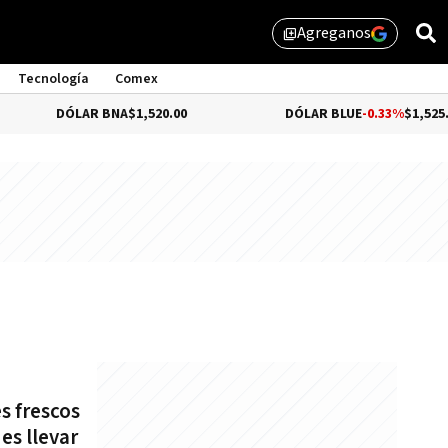
Agreganos
library_add
Tecnología
Comex
DÓLAR BNA
$1,520.00
DÓLAR BLUE
-0.33%
$1,525.00
s frescos
es llevar