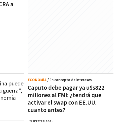
BCRA a
ECONOMÍA
/ En concepto de intereses
tina puede
Caputo debe pagar ya u$s822
a guerra",
millones al FMI: ¿tendrá que
conomía
activar el swap con EE.UU.
cuanto antes?
Por
iProfesional