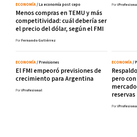
ECONOMÍA
/ La economía post cepo
Por
iProfesiona
Menos compras en TEMU y más
competitividad: cuál debería ser
el precio del dólar, según el FMI
Por
Fernando Gutiérrez
ECONOMÍA
/ Previsiones
ECONOMÍA
/ 
El FMI empeoró previsiones de
Respaldo
crecimiento para Argentina
pero con
mercado 
Por
iProfesional
reservas
Por
iProfesiona