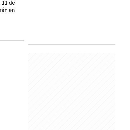
p 11 de
rán en