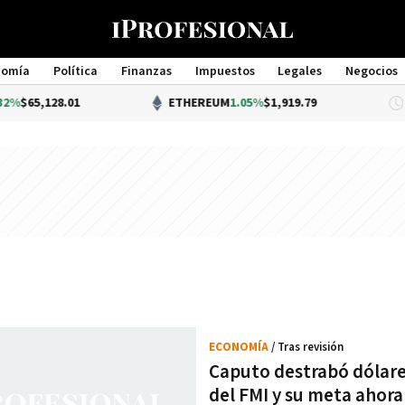
nomía
Política
Finanzas
Impuestos
Legales
Negocios
Management
$65,128.01
ETHEREUM
1.05%
$1,919.79
ECONOMÍA
/ Tras revisión
Caputo destrabó dólare
del FMI y su meta ahora 