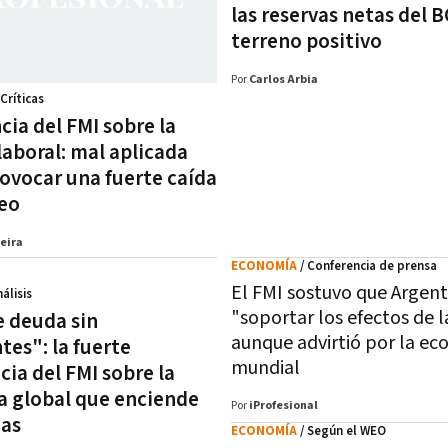
las reservas netas del 
terreno positivo
Por
Carlos Arbia
 Críticas
cia del FMI sobre la
laboral: mal aplicada
ovocar una fuerte caída
eo
eira
ECONOMÍA
/ Conferencia de prensa
El FMI sostuvo que Argen
nálisis
"soportar los efectos de l
e deuda sin
aunque advirtió por la e
tes": la fuerte
mundial
ia del FMI sobre la
 global que enciende
Por
iProfesional
mas
ECONOMÍA
/ Según el WEO