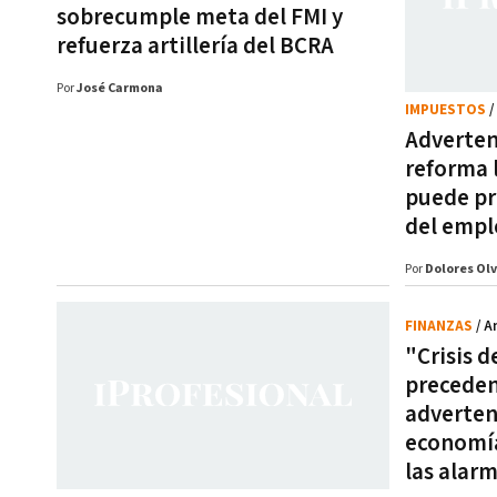
sobrecumple meta del FMI y
refuerza artillería del BCRA
Por
José Carmona
IMPUESTOS
/
Adverten
reforma 
puede pr
del empl
Por
Dolores Olv
FINANZAS
/ A
"Crisis d
preceden
advertenc
economía
las alar