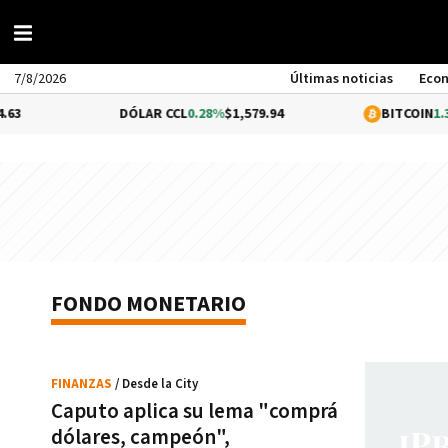
7/8/2026
Últimas noticias
Eco
DÓLAR CCL
0.28%
$1,579.94
BITCOIN
1.32%
FONDO MONETARIO
FINANZAS
/ Desde la City
Caputo aplica su lema "comprá
dólares, campeón",