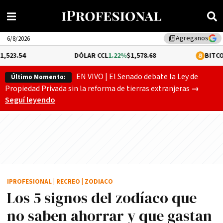
Agreganos
library_add
6/8/2026
DÓLAR CCL
1.22%
$1,578.68
BITCOIN
0.12%
$64,
EN VIVO | El Senado debate la Ley de
Último Momento:
El Senado
Propiedad Privada sin la reforma de tierras extranjeras
→
Seguí leyendo
IPROFESIONAL
|
RECREO
|
ZODIACO
Los 5 signos del zodíaco que
no saben ahorrar y que gastan