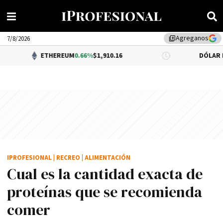
Agreganos
library_add
7/8/2026
ETHEREUM
0.66%
$1,910.16
DÓLAR BNA
0.34%
$1,
IPROFESIONAL
|
RECREO
|
ALIMENTACIÓN
Cual es la cantidad exacta de
proteínas que se recomienda
comer