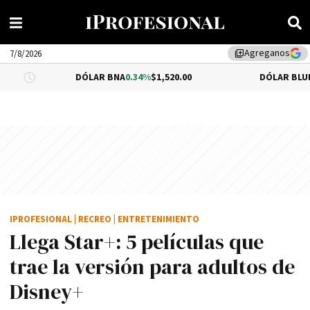
Agreganos
library_add
7/8/2026
DÓLAR BNA
0.34%
$1,520.00
DÓLAR BLUE
$1,540.00
IPROFESIONAL
|
RECREO
|
ENTRETENIMIENTO
Llega Star+: 5 películas que
trae la versión para adultos de
Disney+