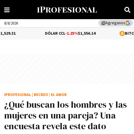
Agreganos
library_add
8/8/2026
DÓLAR CCL
-1.25%
$1,556.14
BITCOIN
0.11%
$65,
IPROFESIONAL
|
RECREO
|
EL AMOR
¿Qué buscan los hombres y las
mujeres en una pareja? Una
encuesta revela este dato