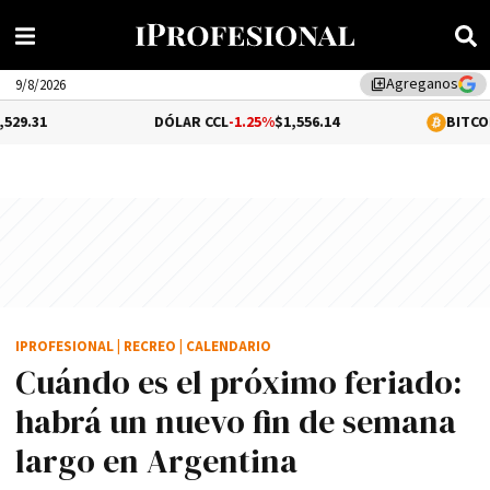
Agreganos
library_add
9/8/2026
DÓLAR CCL
-1.25%
$1,556.14
BITCOIN
1.08%
$64,
IPROFESIONAL
|
RECREO
|
CALENDARIO
Cuándo es el próximo feriado:
habrá un nuevo fin de semana
largo en Argentina