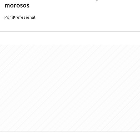
morosos
Por
iProfesional