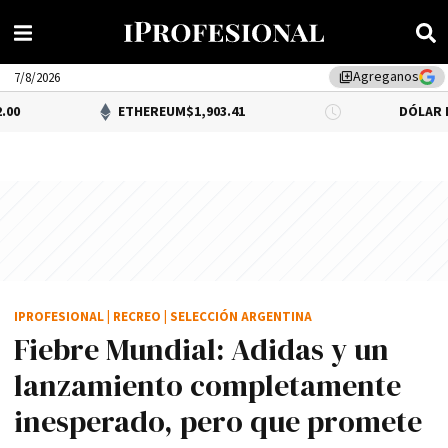
Agreganos
library_add
7/8/2026
ETHEREUM
$1,903.41
DÓLAR BNA
$1,520.0
IPROFESIONAL
|
RECREO
|
SELECCIÓN ARGENTINA
Fiebre Mundial: Adidas y un
lanzamiento completamente
inesperado, pero que promete