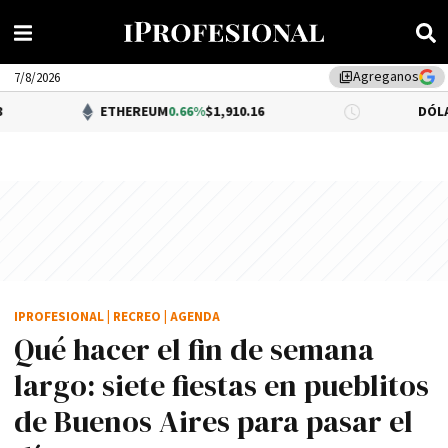
Agreganos
library_add
7/8/2026
ETHEREUM
0.66%
$1,910.16
DÓLAR BNA
0.
IPROFESIONAL
|
RECREO
|
AGENDA
Qué hacer el fin de semana
largo: siete fiestas en pueblitos
de Buenos Aires para pasar el