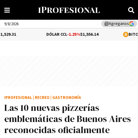
Agreganos
library_add
9/8/2026
DÓLAR CCL
-1.25%
$1,556.14
BITCOIN
0.19%
$65,1
IPROFESIONAL
|
RECREO
|
GASTRONOMÍA
Las 10 nuevas pizzerías
emblemáticas de Buenos Aires
reconocidas oficialmente