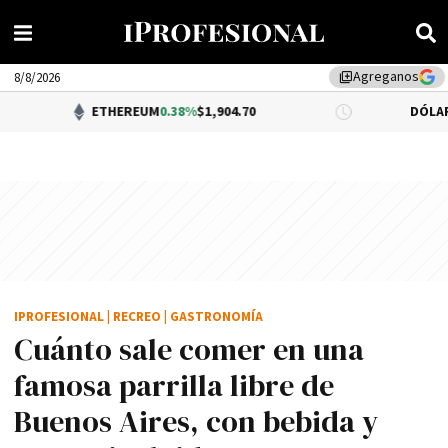
Agreganos
library_add
8/8/2026
ETHEREUM
0.38%
$1,904.70
DÓLAR BNA
0.34%
$1
IPROFESIONAL
|
RECREO
|
GASTRONOMÍA
Cuánto sale comer en una
famosa parrilla libre de
Buenos Aires, con bebida y