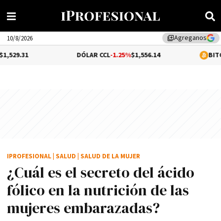
Agreganos
library_add
10/8/2026
DÓLAR CCL
-1.25%
$1,556.14
BITCOIN
0.07%
$6
IPROFESIONAL
|
SALUD
|
SALUD DE LA MUJER
¿Cuál es el secreto del ácido
fólico en la nutrición de las
mujeres embarazadas?