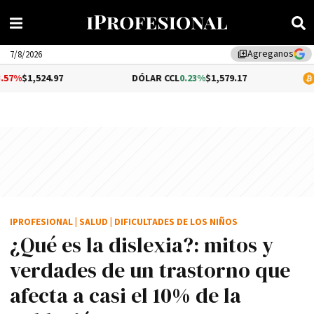
Agreganos
library_add
7/8/2026
97
DÓLAR CCL
0.23%
$1,579.17
BITCOIN
1.0
IPROFESIONAL
|
SALUD
|
DIFICULTADES DE LOS NIÑOS
¿Qué es la dislexia?: mitos y
verdades de un trastorno que
afecta a casi el 10% de la