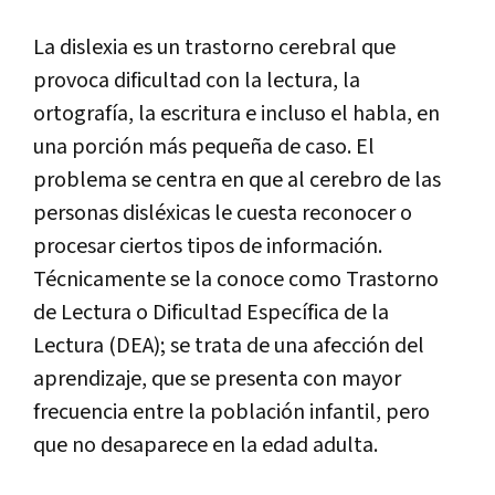
La
dislexia
es
un
trastorno
cerebral
que
provoca
dificultad
con
la
lectura
,
la
ortograf
í
a
,
la
escritura
e
incluso
el
habla
,
en
una
porci
ó
n
m
á
s
peque
ñ
a
de
caso
.
El
problema
se
centra
en
que
al
cerebro
de
las
personas
disl
é
xicas
le
cuesta
reconocer
o
procesar
ciertos
tipos
de
informaci
ó
n
.
T
é
cnicamente
se
la
conoce
como
Trastorno
de
Lectura
o
Dificultad
Espec
í
fica
de
la
Lectura
(
DEA
);
se
trata
de
una
afecci
ó
n
del
aprendizaje
,
que
se
presenta
con
mayor
frecuencia
entre
la
poblaci
ó
n
infantil
,
pero
que
no
desaparece
en
la
edad
adulta
.