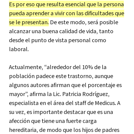
Es
por
eso
que
resulta
esencial
que
la
persona
pueda
aprender
a
vivir
con
las
dificultades
que
se
le
presentan
.
De este modo, será posible
alcanzar una buena calidad de vida, tanto
desde el punto de vista personal como
laboral.
Actualmente, “alrededor del 10% de la
población padece este trastorno, aunque
algunos autores afirman que el porcentaje es
mayor”, afirma la Lic. Patricia Rodríguez,
especialista en el área del staff de Medicus. A
su vez, es importante destacar que es una
afección que tiene una fuerte carga
hereditaria, de modo que los hijos de padres