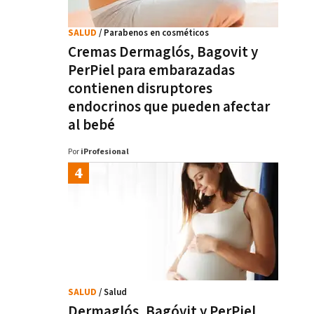
SALUD
/ Parabenos en cosméticos
Cremas Dermaglós, Bagovit y
PerPiel para embarazadas
contienen disruptores
endocrinos que pueden afectar
al bebé
Por
iProfesional
SALUD
/ Salud
Dermaglós, Bagóvit y PerPiel