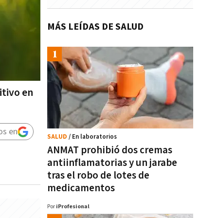
MÁS LEÍDAS DE SALUD
itivo en
os en
SALUD
/ En laboratorios
ANMAT prohibió dos cremas
antiinflamatorias y un jarabe
tras el robo de lotes de
medicamentos
Por
iProfesional