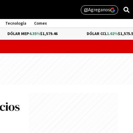
Agreganos
library_add
Tecnología
Comex
EP
4.35%
$1,579.46
DÓLAR CCL
1.02%
$1,575.53
probar lo que queda de "propiedad privada" y evitar un dur
cios