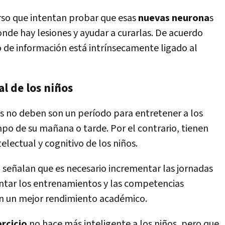
rso que intentan probar que esas
nuevas neurona
s
de hay lesiones y ayudar a curarlas. De acuerdo
o de información está intrínsecamente ligado al
l de los niños
os no deben son un período para entretener a los
po de su mañana o tarde. Por el contrario, tienen
telectual y cognitivo de los niños.
o señalan que es necesario incrementar las jornadas
entar los entrenamientos y las competencias
an un mejor rendimiento académico.
ercicio
no hace más inteligente a los niños, pero que