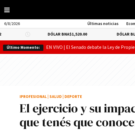
6/8/2026
Últimas noticias
Eco
DÓLAR BNA
$1,520.00
DÓLAR BLUE
-0.66%
$1,5
EN VIVO | El Senado debate la Ley de Propie
Último Momento:
IPROFESIONAL
|
SALUD
|
DEPORTE
El ejercicio y su impa
que tenés que conoce