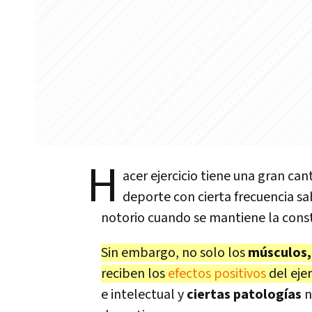
H
acer ejercicio tiene una gran ca
deporte con cierta frecuencia sab
notorio cuando se mantiene la cons
Sin embargo, no solo los
músculos,
reciben los
efectos positivos
del ejerc
e intelectual y
ciertas patologías
n