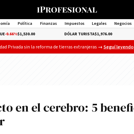
nomía
Política
Finanzas
Impuestos
Legales
Negocios
Management
30.00
DÓLAR TURISTA
$1,976.00
DÓLAR M
Gobierno busca a
dad Privada sin la reforma de tierras extranjeras
→
Seguí leyendo
cto en el cerebro: 5 benefi
r