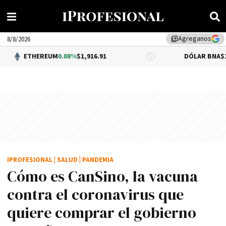
Agreganos
library_add
8/8/2026
REUM
0.08%
$1,916.91
DÓLAR BNA
$1,520.00
IPROFESIONAL
|
SALUD
|
PANDEMIA
Cómo es CanSino, la vacuna
contra el coronavirus que
quiere comprar el gobierno