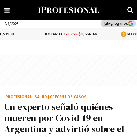
Agreganos
library_add
9/8/2026
DÓLAR CCL
-1.25%
$1,556.14
BITCOIN
0.02%
$64,7
IPROFESIONAL
|
SALUD
|
CRECEN LOS CASOS
Un experto señaló quiénes
mueren por Covid-19 en
Argentina y advirtió sobre el