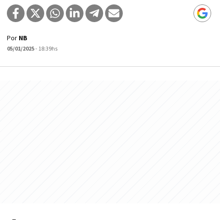
Por
NB
05/01/2025
- 18:39hs