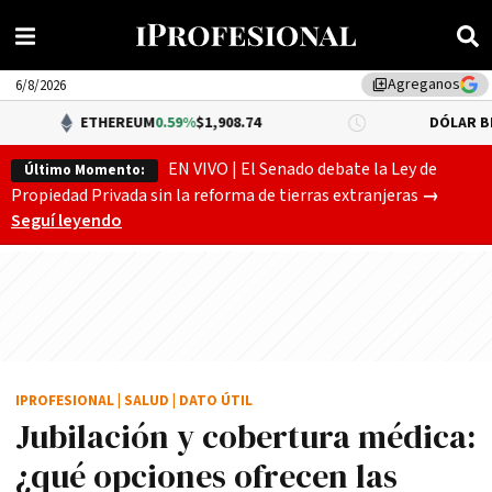
Agreganos
library_add
6/8/2026
ETHEREUM
0.59%
$1,908.74
DÓLAR BNA
$1,520.
EN VIVO | El Senado debate la Ley de
Último Momento:
Gobierno
Propiedad Privada sin la reforma de tierras extranjeras
→
Seguí leyendo
IPROFESIONAL
|
SALUD
|
DATO ÚTIL
Jubilación y cobertura médica:
¿qué opciones ofrecen las