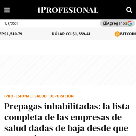
Agreganos
library_add
7/8/2026
DÓLAR CCL
$1,559.41
BITCOIN
0.16%
$64,6
IPROFESIONAL
|
SALUD
|
DEPURACIÓN
Prepagas inhabilitadas: la lista
completa de las empresas de
salud dadas de baja desde que