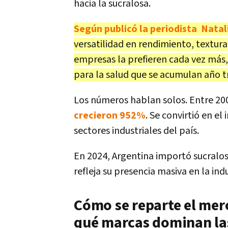
hacia la sucralosa.
Según publicó la periodista Nat
versatilidad en rendimiento, textura
empresas la prefieren cada vez más, 
para la salud que se acumulan año t
Los números hablan solos. Entre 20
crecieron 952%
. Se convirtió en e
sectores industriales del país.
En 2024, Argentina importó sucralo
refleja su presencia masiva en la indu
Cómo se reparte el mer
qué marcas dominan la