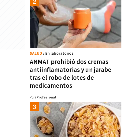
SALUD
/ En laboratorios
ANMAT prohibió dos cremas
antiinflamatorias y un jarabe
tras el robo de lotes de
medicamentos
Por
iProfesional