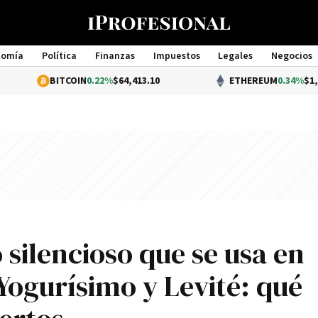
nomía
Política
Finanzas
Impuestos
Legales
Negocios
Management
BITCOIN
0.22%
$64,413.10
ETHEREUM
0.34%
$1,906.09
 silencioso que se usa en
Yogurísimo y Levité: qué