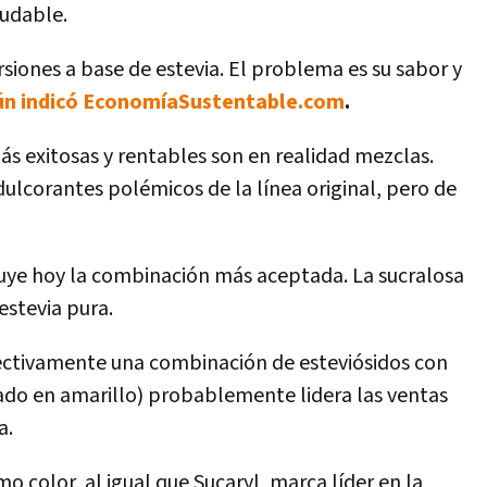
ludable.
siones a base de estevia. El problema es su sabor y
ún indicó EconomíaSustentable.com
.
ás exitosas y rentables son en realidad mezclas.
lcorantes polémicos de la línea original, pero de
uye hoy la combinación más aceptada. La sucralosa
estevia pura.
efectivamente una combinación de esteviósidos con
cado en amarillo) probablemente lidera las ventas
a.
o color, al igual que Sucaryl, marca líder en la