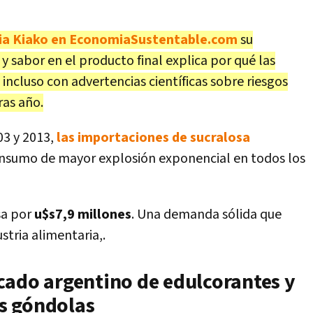
alia Kiako en EconomiaSustentable.com
su
 y sabor en el producto final explica por qué las
incluso con advertencias científicas sobre riesgos
ras año.
03 y 2013,
las importaciones de sucralosa
l insumo de mayor explosión exponencial en todos los
sa por
u$s7,9 millones
. Una demanda sólida que
stria alimentaria,.
cado argentino de edulcorantes y
s góndolas