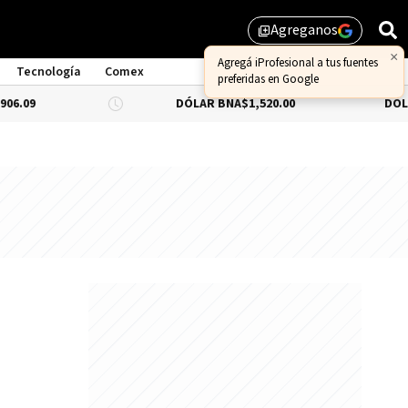
Agreganos
library_add
×
Agregá iProfesional a tus fuentes
Tecnología
Comex
preferidas en Google
DÓLAR BNA
$1,520.00
DÓLAR BLUE
-0.