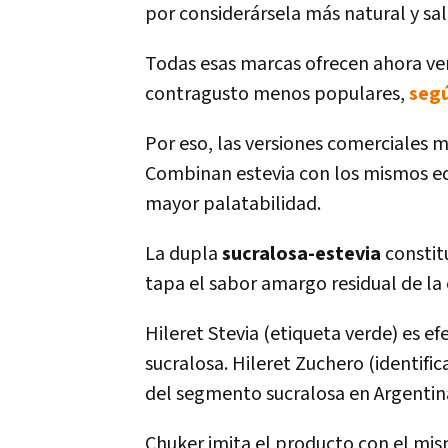
por considerársela más natural y sa
Todas esas marcas ofrecen ahora ver
contragusto menos populares,
seg
Por eso, las versiones comerciales m
Combinan estevia con los mismos edu
mayor palatabilidad.
La dupla
sucralosa-estevia
constit
tapa el sabor amargo residual de la 
Hileret Stevia (etiqueta verde) es 
sucralosa. Hileret Zuchero (identifi
del segmento sucralosa en Argentin
Chuker imita el producto con el mism