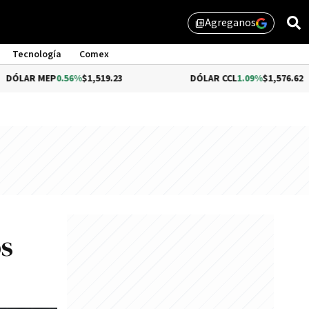
Agreganos
library_add
Tecnología
Comex
MEP
0.56%
$1,519.23
DÓLAR CCL
1.09%
$1,576.62
os