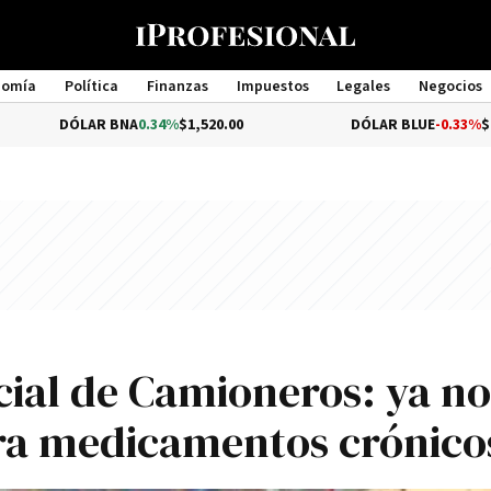
nomía
Política
Finanzas
Impuestos
Legales
Negocios
Management
LAR BNA
0.34%
$1,520.00
DÓLAR BLUE
-0.33%
$1,540.00
cial de Camioneros: ya no
ara medicamentos crónico