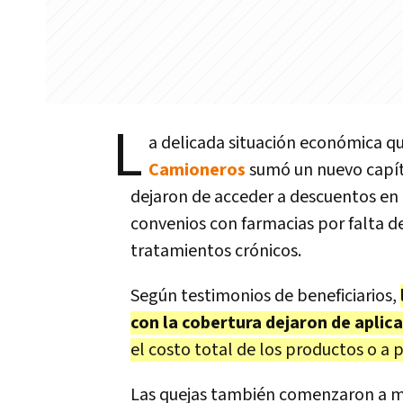
L
a delicada situación económica que
Camioneros
sumó un nuevo capítu
dejaron de acceder a descuentos en
convenios con farmacias por falta de
tratamientos crónicos.
Según testimonios de beneficiarios,
con la cobertura dejaron de aplic
el costo total de los productos o a
Las quejas también comenzaron a mul