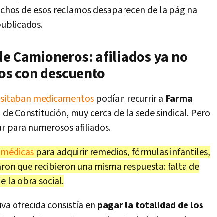
chos de esos reclamos desaparecen de la página
publicados.
 de Camioneros: afiliados ya no
os con descuento
esitaban medicamentos
podían recurrir a
Farma
 de Constitución, muy cerca de la sede sindical. Pero
r para numerosos afiliados.
s médicas
para adquirir remedios, fórmulas infantiles,
aron que recibieron una misma respuesta: falta de
e la obra social.
iva ofrecida consistía en
pagar la totalidad de los