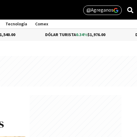
Agreganos
library_add
Tecnología
Comex
DÓLAR TURISTA
0.34%
$1,976.00
DÓLAR MEP
-
s