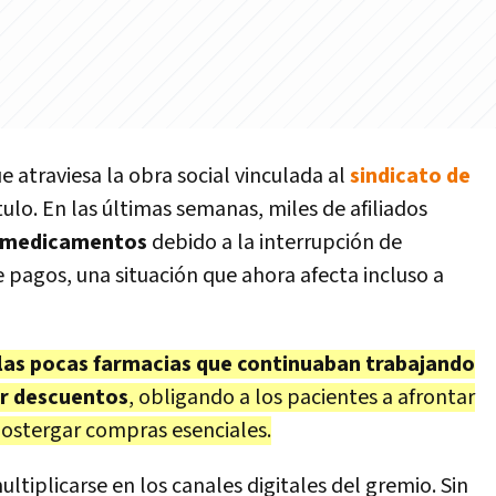
 atraviesa la obra social vinculada al
sindicato de
lo. En las últimas semanas, miles de afiliados
medicamentos
debido a la interrupción de
 pagos, una situación que ahora afecta incluso a
las pocas farmacias que continuaban trabajando
ar descuentos
, obligando a los pacientes a afrontar
 postergar compras esenciales.
tiplicarse en los canales digitales del gremio. Sin