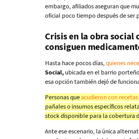
embargo, afiliados aseguran que mu
oficial poco tiempo después de ser 
Crisis en la obra social
consiguen medicament
Hasta hace pocos días,
quienes nec
Social,
ubicada en el barrio porteño
esa opción también dejó de funciona
Personas que
acudieron con receta
pañales o insumos específicos relat
stock disponible para la cobertura d
Ante ese escenario, la única alternat