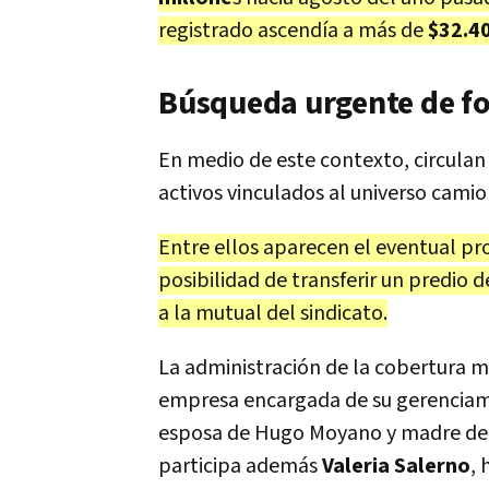
registrado ascendía a más de
$32.40
Búsqueda urgente de f
En medio de este contexto, circulan
activos vinculados al universo camio
Entre ellos aparecen el eventual pr
posibilidad de transferir un predio
a la mutual del sindicato.
La administración de la cobertura 
empresa encargada de su gerenciami
esposa de Hugo Moyano y madre de s
participa además
Valeria Salerno
, 