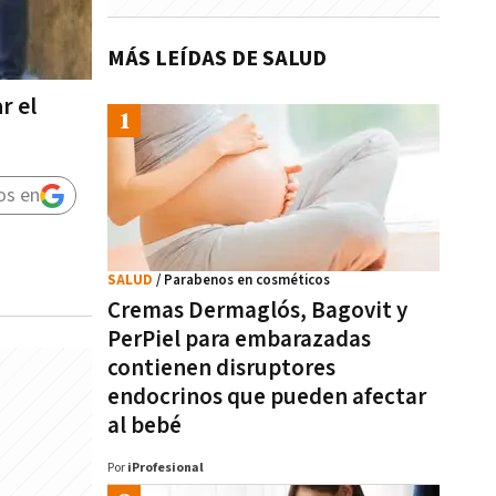
MÁS LEÍDAS DE SALUD
r el
os en
SALUD
/ Parabenos en cosméticos
Cremas Dermaglós, Bagovit y
PerPiel para embarazadas
contienen disruptores
endocrinos que pueden afectar
al bebé
Por
iProfesional