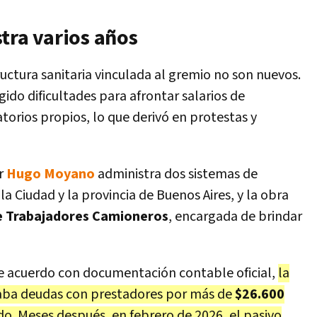
tra varios años
uctura sanitaria vinculada al gremio no son nuevos.
gido dificultades para afrontar salarios de
torios propios, lo que derivó en protestas y
r
Hugo Moyano
administra dos sistemas de
la Ciudad y la provincia de Buenos Aires, y la obra
e Trabajadores Camioneros
, encargada de brindar
De acuerdo con documentación contable oficial,
la
laba deudas con prestadores por más de
$26.600
do. Meses después, en febrero de 2026, el pasivo