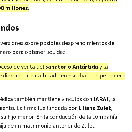
0 millones.
ondos
 versiones sobre posibles desprendimientos de
nero para obtener liquidez.
oceso de venta del
sanatorio Antártida
y la
 de diez hectáreas ubicado en Escobar que pertenece
médica también mantiene vínculos con
IARAI
, la
ento. La firma fue fundada por
Liliana Zulet
,
u hijo menor. En la conducción de la compañía
hija de un matrimonio anterior de Zulet.