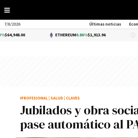
7/8/2026
Últimas noticias
Eco
0
ETHEREUM
0.86%
$1,913.96
DÓL
IPROFESIONAL
|
SALUD
|
CLAVES
Jubilados y obra socia
pase automático al P