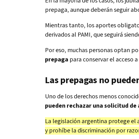
En la mayoría de los casos, los jubil
prepaga, aunque deberán seguir ab
Mientras tanto, los aportes obligato
derivados al PAMI, que seguirá siend
Por eso, muchas personas optan po
prepaga
para conservar el acceso a 
Las prepagas no pueden
Uno de los derechos menos conocid
pueden rechazar una solicitud de 
La legislación argentina protege el
y prohíbe la discriminación por razo