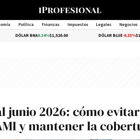
nomía
Política
Finanzas
Impuestos
Legales
Negocios
Management
AR BNA
0.34%
$1,520.00
DÓLAR BLUE
-0.33%
$1,540.00
l junio 2026: cómo evitar
AMI y mantener la cobert