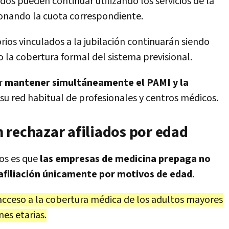
ados pueden continuar utilizando los servicios de la
onando la cuota correspondiente.
rios vinculados a la jubilación continuarán siendo
o la cobertura formal del sistema previsional.
r
mantener simultáneamente el PAMI y la
su red habitual de profesionales y centros médicos.
 rechazar afiliados por edad
os es que
las empresas de medicina prepaga no
afiliación únicamente por motivos de edad
.
 acceso a la cobertura médica de los adultos mayores
nes etarias.