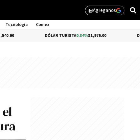
Agreganos
library_add
Tecnología
Comex
DÓLAR TURISTA
0.34%
$1,976.00
DÓLAR MEP
-
 el
ura