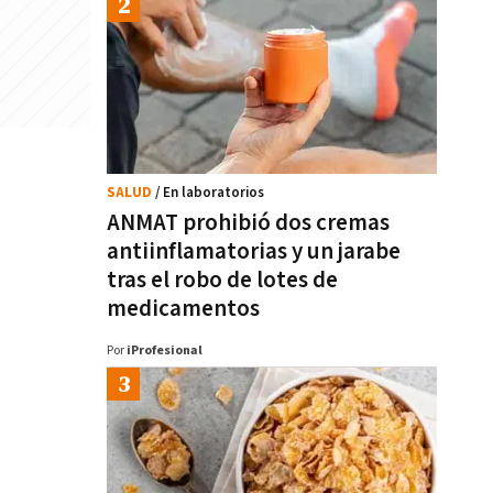
SALUD
/ En laboratorios
ANMAT prohibió dos cremas
antiinflamatorias y un jarabe
tras el robo de lotes de
medicamentos
Por
iProfesional