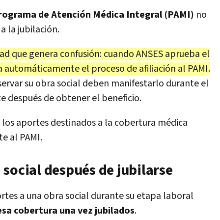
rograma de Atención Médica Integral (PAMI)
no
 la jubilación.
idad que genera confusión: cuando ANSES aprueba el
cia automáticamente el proceso de afiliación al PAMI.
ervar su obra social deben manifestarlo durante el
e después de obtener el beneficio.
, los aportes destinados a la cobertura médica
e al PAMI.
social después de jubilarse
rtes a una obra social durante su etapa laboral
esa cobertura una vez jubilados
.