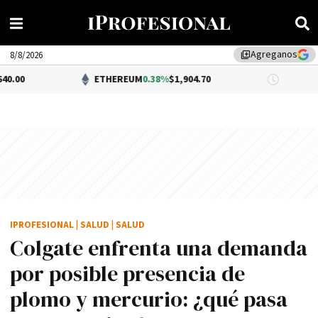
Agreganos
library_add
8/8/2026
ETHEREUM
0.38%
$1,904.70
DÓLAR BN
IPROFESIONAL
|
SALUD
|
SALUD
Colgate enfrenta una demanda
por posible presencia de
plomo y mercurio: ¿qué pasa