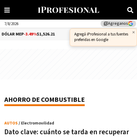
Agreganos
library_add
7/8/2026
×
DÓLAR MEP
-3.49%
$1,526.21
DÓLAR CCL
0.25%
$1,579.41
Agregá iProfesional a tus fuentes
preferidas en Google
AHORRO DE COMBUSTIBLE
AUTOS
/ Electromovilidad
Dato clave: cuánto se tarda en recuperar