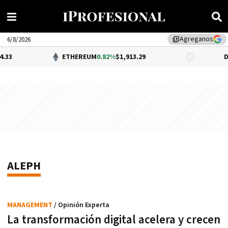
Agreganos
library_add
6/8/2026
.33
ETHEREUM
0.82%
$1,913.29
DÓ
ALEPH
MANAGEMENT
/ Opinión Experta
La transformación digital acelera y crecen