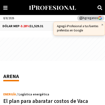
Agreganos
library_add
8/8/2026
×
DÓLAR MEP
-3.28%
$1,529.31
DÓLAR CCL
-1.25%
$1,556.14
Agregá iProfesional a tus fuentes
preferidas en Google
ARENA
ENERGÍA
/ Logística energética
El plan para abaratar costos de Vaca