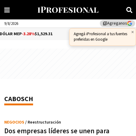
Agreganos
library_add
9/8/2026
×
ÓLAR MEP
-3.28%
$1,529.31
DÓLAR CCL
-1.25%
$1,556.14
Agregá iProfesional a tus fuentes
preferidas en Google
CABOSCH
NEGOCIOS
/ Reestructuración
Dos empresas líderes se unen para