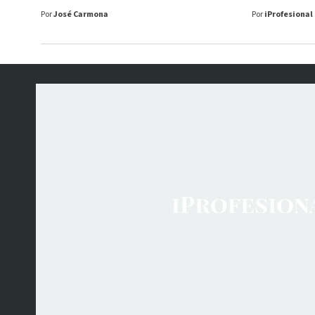
Por
José Carmona
Por
iProfesional