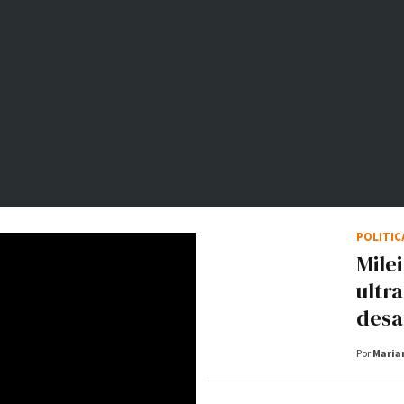
POLÍTI
Mile
ultr
desaf
Por
Maria