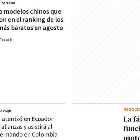
 terreno
o modelos chinos que
on en el ranking de los
más baratos en agosto
Fossati
NEGOCI
o viaje
La f
i aterrizó en Ecuador
 alianzas y asistirá al
func
de mando en Colombia
moto