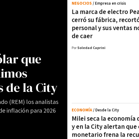
NEGOCIOS
/ Empresa en crisis
La marca de electro Pe
cerró su fábrica, recort
personal y sus ventas n
de caer
Por
Soledad Caprini
ólar que
ximos
 de la City
do (REM) los analistas
e inflación para 2026
ECONOMÍA
/ Desde la City
Milei seca la economía 
y en la City alertan que
monetario frena la rec