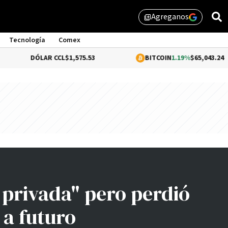
Agreganos
library_add
Tecnología
Comex
DÓLAR CCL
$1,575.53
BITCOIN
1.19%
$65,043.24
 privada" pero perdió
 a futuro