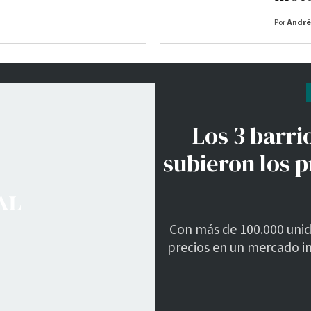
Por
André
Los 3 barr
subieron los p
Con más de 100.000 unida
precios en un mercado in