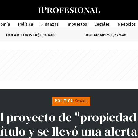
nomía
Política
Finanzas
Impuestos
Legales
Negocios
Management
AR TURISTA
$1,976.00
DÓLAR MEP
$1,579.46
POLÍTICA
/ Senado
l proyecto de "propiedad
ítulo y se llevó una alerta