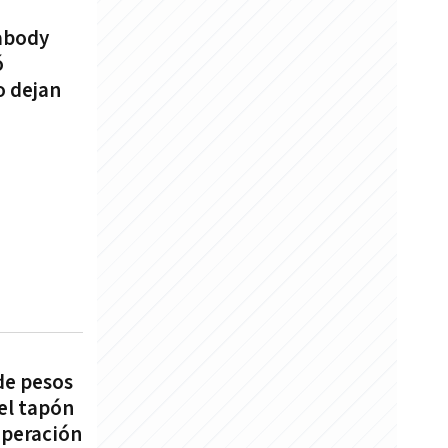
abody
ó
o dejan
de pesos
 el tapón
uperación