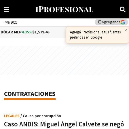
Agreganos
library_add
7/8/2026
×
DÓLAR MEP
4.35%
$1,579.46
DÓLAR CCL
1.02%
$1,575.53
Agregá iProfesional a tus fuentes
preferidas en Google
CONTRATACIONES
LEGALES
/ Causa por corrupción
Caso ANDIS: Miguel Ángel Calvete se negó