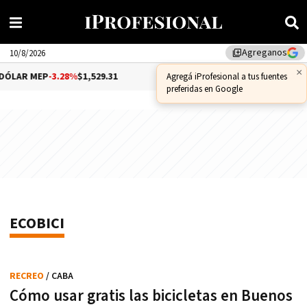
Agreganos
library_add
10/8/2026
×
ÓLAR MEP
-3.28%
$1,529.31
DÓLAR CCL
-1.25%
$1,556.14
Agregá iProfesional a tus fuentes
preferidas en Google
ECOBICI
RECREO
/ CABA
Cómo usar gratis las bicicletas en Buenos